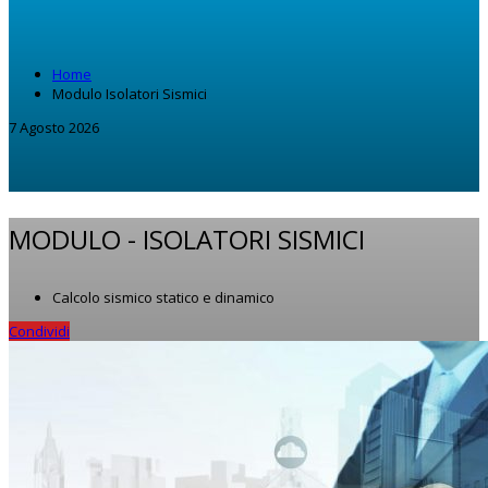
Home
Modulo Isolatori Sismici
7 Agosto 2026
MODULO -
ISOLATORI SISMICI
Calcolo sismico statico e dinamico
Condividi