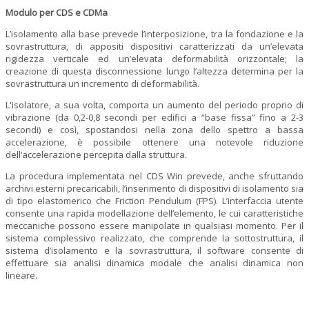
Modulo per CDS e CDMa
L’isolamento alla base prevede l’interposizione, tra la fondazione e la
sovrastruttura, di appositi dispositivi caratterizzati da un’elevata
rigidezza verticale ed un’elevata deformabilità orizzontale; la
creazione di questa disconnessione lungo l’altezza determina per la
sovrastruttura un incremento di deformabilità.
L'isolatore, a sua volta, comporta un aumento del periodo proprio di
vibrazione (da 0,2-0,8 secondi per edifici a “base fissa” fino a 2-3
secondi) e così, spostandosi nella zona dello spettro a bassa
accelerazione, è possibile ottenere una notevole riduzione
dell’accelerazione percepita dalla struttura.
La procedura implementata nel CDS Win prevede, anche sfruttando
archivi esterni precaricabili, l’inserimento di dispositivi di isolamento sia
di tipo elastomerico che Friction Pendulum (FPS). L’interfaccia utente
consente una rapida modellazione dell’elemento, le cui caratteristiche
meccaniche possono essere manipolate in qualsiasi momento. Per il
sistema complessivo realizzato, che comprende la sottostruttura, il
sistema d’isolamento e la sovrastruttura, il software consente di
effettuare sia analisi dinamica modale che analisi dinamica non
lineare.